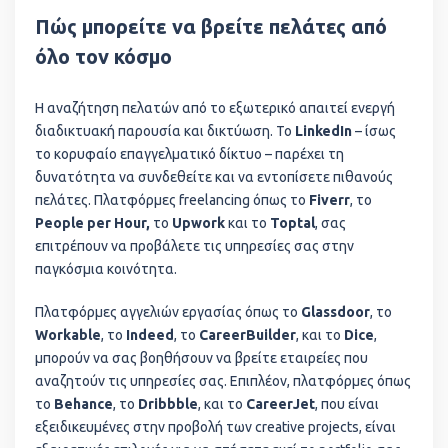
Πώς μπορείτε να βρείτε πελάτες από
όλο τον κόσμο
Η αναζήτηση πελατών από το εξωτερικό απαιτεί ενεργή
διαδικτυακή παρουσία και δικτύωση. Το
LinkedIn
– ίσως
το κορυφαίο επαγγελματικό δίκτυο – παρέχει τη
δυνατότητα να συνδεθείτε και να εντοπίσετε πιθανούς
πελάτες. Πλατφόρμες freelancing όπως το
Fiverr
, το
People per Hour,
το
Upwork
και το
Toptal
, σας
επιτρέπουν να προβάλετε τις υπηρεσίες σας στην
παγκόσμια κοινότητα.
Πλατφόρμες αγγελιών εργασίας όπως το
Glassdoor
, το
Workable
, το
Indeed
, το
CareerBuilder
, και το
Dice
,
μπορούν να σας βοηθήσουν να βρείτε εταιρείες που
αναζητούν τις υπηρεσίες σας. Επιπλέον, πλατφόρμες όπως
το
Behance
, το
Dribbble
, και το
CareerJet
, που είναι
εξειδικευμένες στην προβολή των creative projects, είναι