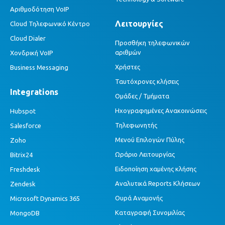
Αριθμοδότηση VoIP
Λειτουργίες
Cloud Τηλεφωνικό Κέντρο
Cloud Dialer
Προσθήκη τηλεφωνικών
αριθμών
Χονδρική VoIP
Χρήστες
Business Messaging
Ταυτόχρονες κλήσεις
Integrations
Ομάδες / Τμήματα
Ηχογραφημένες Ανακοινώσεις
Hubspot
Τηλεφωνητής
Salesforce
Μενού Επιλογών Πύλης
Zoho
Ωράριο Λειτουργίας
Bitrix24
Ειδοποίηση χαμένης κλήσης
Freshdesk
Αναλυτικά Reports Κλήσεων
Zendesk
Ουρά Αναμονής
Microsoft Dynamics 365
Καταγραφή Συνομιλίας
MongoDB