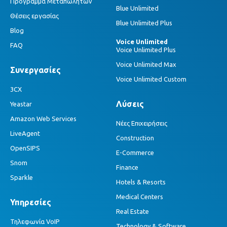
Πρόγραμμα Μεταπωλητών
Blue Unlimited
Θέσεις εργασίας
Blue Unlimited Plus
Blog
Voice Unlimited
FAQ
Voice Unlimited Plus
Voice Unlimited Max
Συνεργασίες
Voice Unlimited Custom
3CX
Λύσεις
Yeastar
Amazon Web Services
Νέες Επιχειρήσεις
LiveAgent
Construction
OpenSIPS
E-Commerce
Snom
Finance
Sparkle
Hotels & Resorts
Medical Centers
Υπηρεσίες
Real Estate
Τηλεφωνία VoIP
Technology & Software