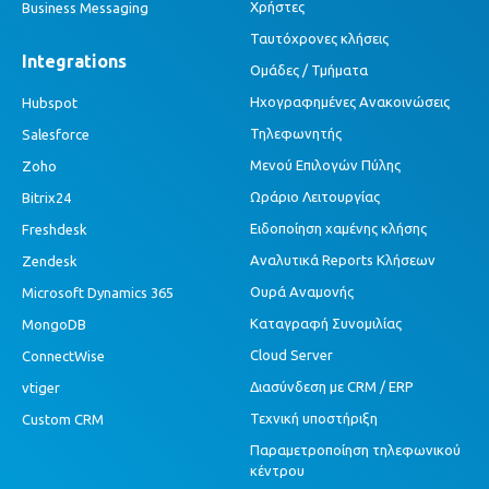
Χρήστες
Business Messaging
Ταυτόχρονες κλήσεις
Integrations
Ομάδες / Τμήματα
Ηχογραφημένες Ανακοινώσεις
Hubspot
Τηλεφωνητής
Salesforce
Μενού Επιλογών Πύλης
Zoho
Ωράριο Λειτουργίας
Bitrix24
Ειδοποίηση χαμένης κλήσης
Freshdesk
Αναλυτικά Reports Κλήσεων
Zendesk
Ουρά Αναμονής
Microsoft Dynamics 365
Καταγραφή Συνομιλίας
MongoDB
Cloud Server
ConnectWise
Διασύνδεση με CRM / ERP
vtiger
Τεχνική υποστήριξη
Custom CRM
Παραμετροποίηση τηλεφωνικού
κέντρου