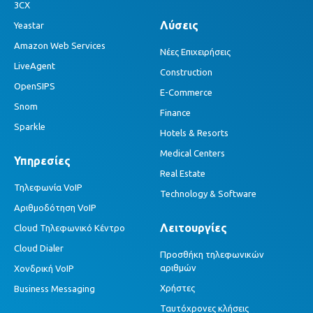
3CX
Λύσεις
Yeastar
Amazon Web Services
Νέες Επιχειρήσεις
LiveAgent
Construction
OpenSIPS
E-Commerce
Snom
Finance
Sparkle
Hotels & Resorts
Medical Centers
Υπηρεσίες
Real Estate
Τηλεφωνία VoIP
Technology & Software
Αριθμοδότηση VoIP
Λειτουργίες
Cloud Τηλεφωνικό Κέντρο
Cloud Dialer
Προσθήκη τηλεφωνικών
αριθμών
Χονδρική VoIP
Χρήστες
Business Messaging
Ταυτόχρονες κλήσεις