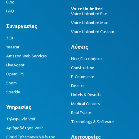
Blog
Voice Unlimited
FAQ
Voice Unlimited Plus
Voice Unlimited Max
Συνεργασίες
Voice Unlimited Custom
3CX
Λύσεις
Yeastar
Amazon Web Services
Νέες Επιχειρήσεις
LiveAgent
Construction
OpenSIPS
E-Commerce
Snom
Finance
Sparkle
Hotels & Resorts
Medical Centers
Υπηρεσίες
Real Estate
Τηλεφωνία VoIP
Technology & Software
Αριθμοδότηση VoIP
Λειτουργίες
Cloud Τηλεφωνικό Κέντρο