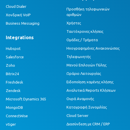
Cloud Dialer
Προσθήκη τηλεφωνικών
αριθμών
Χονδρική VoIP
Χρήστες
Business Messaging
Ταυτόχρονες κλήσεις
Integrations
Ομάδες / Τμήματα
Ηχογραφημένες Ανακοινώσεις
Hubspot
Τηλεφωνητής
Salesforce
Μενού Επιλογών Πύλης
Zoho
Ωράριο Λειτουργίας
Bitrix24
Ειδοποίηση χαμένης κλήσης
Freshdesk
Αναλυτικά Reports Κλήσεων
Zendesk
Ουρά Αναμονής
Microsoft Dynamics 365
Καταγραφή Συνομιλίας
MongoDB
Cloud Server
ConnectWise
Διασύνδεση με CRM / ERP
vtiger